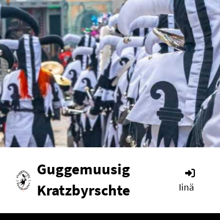
Guggemuusig
Kratzbyrschte
Iinä