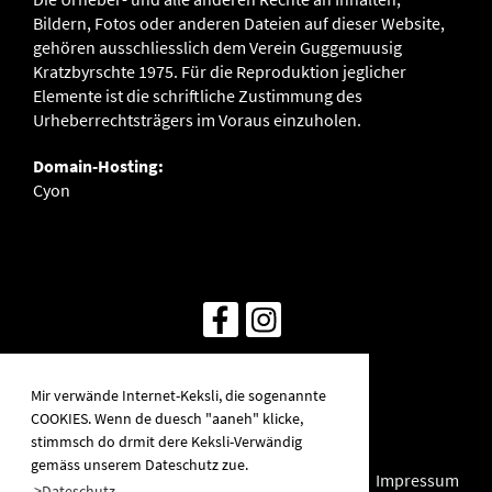
Bildern, Fotos oder anderen Dateien auf dieser Website,
gehören ausschliesslich dem Verein Guggemuusig
Kratzbyrschte 1975. Für die Reproduktion jeglicher
Elemente ist die schriftliche Zustimmung des
Urheberrechtsträgers im Voraus einzuholen.
Domain-Hosting:
Cyon
© Guggemusig Kratzb
y
rschte
Mir verwände Internet-Keksli, die sogenannte
Erstellt
mit ClubDesk Vereinssoftware
COOKIES. Wenn de duesch "aaneh" klicke,
stimmsch do drmit dere Keksli-Verwändig
gemäss unserem Dateschutz zue.
Impressum
>Dateschutz