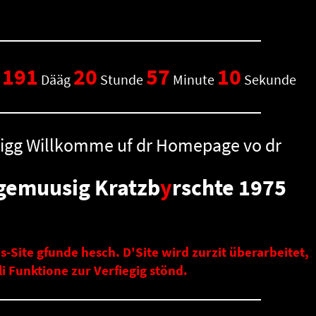
191
20
57
9
no
Dääg
Stunde
Minute
Sekunde
ligg Willkomme uf dr Homepage vo dr
gemuusig Kratzb
y
rschte 1975
ns-Site gfunde hesch. D'Site wird zurzit überarbeitet,
li Funktione zur Verfiegig stönd.