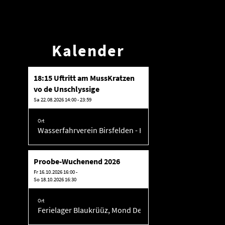
Kalender
18:15 Uftritt am MussKratzen
vo de Unschlyssige
Sa 22.08.2026 14:00 - 23:59
Ort
Wasserfahrverein Birsfelden - Hofstr. 98, 4127 Birsfelde
Proobe-Wuchenend 2026
Fr 16.10.2026 16:00 -
So 18.10.2026 16:30
Ort
Ferielager Blaukrüüz, Mond Dedos, 2748 Souboz/Les E