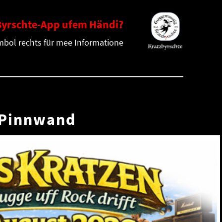
Byrschte-App ufem Händi?
ymbol rechts für mee Informatione
Pinnwand