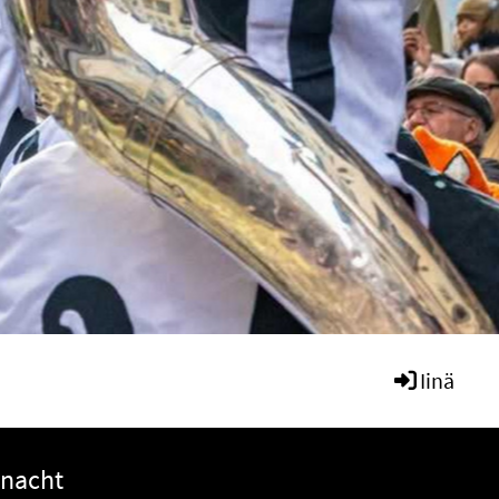
Iinä
snacht